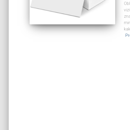
Obl
viz
zna
min
kak
Pr