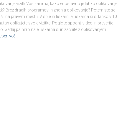
ikovanje vizitk Vas zanima, kako enostavno je lahko oblikovanje
itk? Brez dragih programov in znanja oblikovanja? Potem ste se
šli na pravem mestu. V spletni tiskarni eTiskarna.si si lahko v 10.
utah oblikujete svoje vizitke. Poglejte spodnji video in preverite
o. Sedaj pa hitro na eTiskarna.si in začnite z oblikovanjem.
eberi več