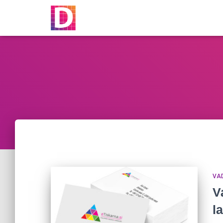
VA
V
l