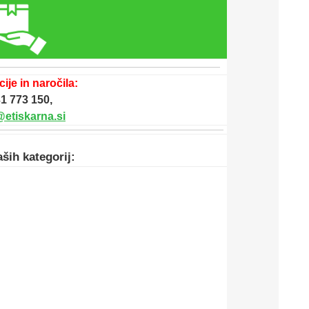
ije in naročila:
1 773 150,
@etiskarna.si
aših kategorij: