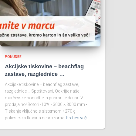
PONUDBE
Akcijske tiskovine – beachflag
zastave, razglednice …
Akcijske tiskovine – beachflag zastave,
razglednice … Spoštovani, Odkrijte naše
marčevske ponudbe in prihranite denar! V
prodajalno! Šotori -10% • 3000 × 3000 mm •
Tiskanje vključno s sistemom • 270 g
poliestrska tkanina neprozorna
Preberi več