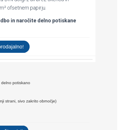
m² ofsetnem papirju.
udbo in naročite delno potiskane
prodajalno!
 delno potiskano
nji strani, sivo zakrito območje)