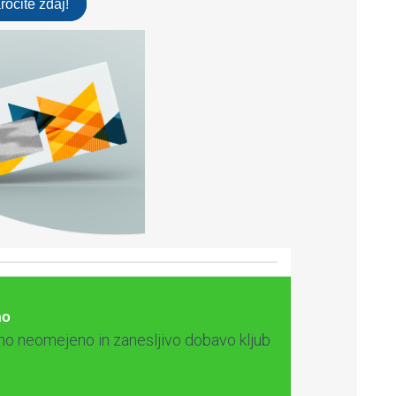
ročite zdaj!
no
mo neomejeno in zanesljivo dobavo kljub