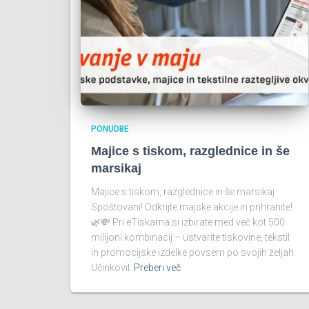
PONUDBE
Majice s tiskom, razglednice in še
marsikaj
Majice s tiskom, razglednice in še marsikaj
Spoštovani! Odkrijte majske akcije in prihranite!
🌿💸 Pri eTiskarna.si izbirate med več kot 500
milijoni kombinacij – ustvarite tiskovine, tekstil
in promocijske izdelke povsem po svojih željah.
Učinkovit
Preberi več