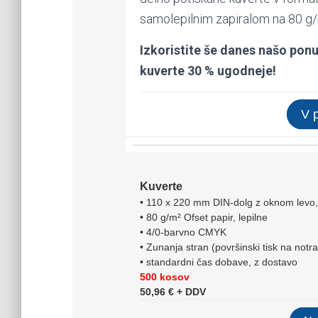
samolepilnim zapiralom na 80 g/
Izkoristite še danes našo pon
kuverte 30 % ugodneje!
V 
Kuverte
• 110 x 220 mm DIN-dolg z oknom levo,
• 80 g/m² Ofset papir, lepilne
• 4/0-barvno CMYK
• Zunanja stran (površinski tisk na notra
• standardni čas dobave, z dostavo
500 kosov
50,96 € + DDV