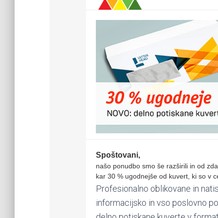
Spoštovani,
kuverte
našo ponudbo smo še razširili in od zdaj
kar 30 % ugodnejše od kuvert, ki so v ce
Profesionalno oblikovane in nati
informacijsko in vso poslovno p
delno potiskane kuverte v format