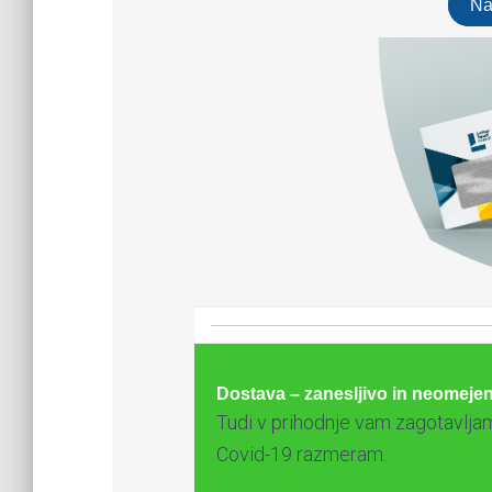
Na
Dostava – zanesljivo in neomeje
Tudi v prihodnje vam zagotavlja
Covid-19 razmeram.