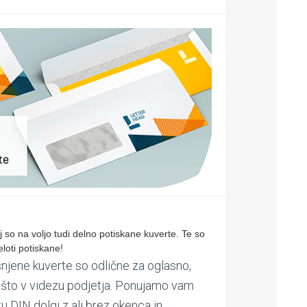
 so na voljo tudi delno potiskane kuverte. Te so
loti potiskane!
snjene kuverte so odlične za oglasno,
ošto v videzu podjetja. Ponujamo vam
u DIN dolgi z ali brez okenca in