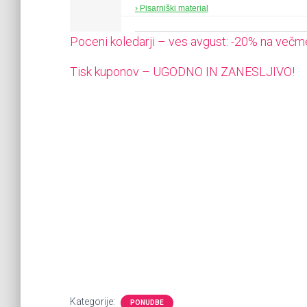
› Pisarniški material
Poceni koledarji – ves avgust: -20% na večm
Tisk kuponov – UGODNO IN ZANESLJIVO!
Lorem ipsum dolor sit amet, consectetur adip
id, posuere risus. Duis nulla mi, iaculis in va
facilisis tincidunt. Aenean quis eros felis. Eti
magna laoreet. Curabitur blandit nunc vitae gr
ultricies, volutpat tristique nisi semper. Pel
netus et malesuada fames ac turpis egestas.
accumsan. Mauris velit libero, interdum eget 
Vivamus laoreet sed ligula at egestas. Aenea
gravida sem. Donec at ullamcorper ante. Nam 
Kategorije:
PONUDBE