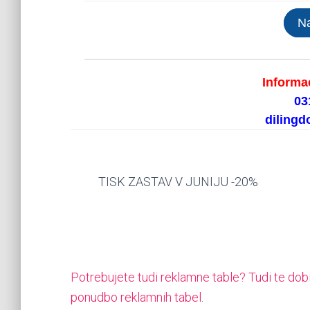
Na
Informac
03
diling
TISK ZASTAV V JUNIJU -20%
Potrebujete tudi reklamne table? Tudi te dobit
ponudbo reklamnih tabel
.