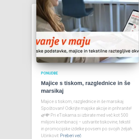
PONUDBE
Majice s tiskom, razglednice in še
marsikaj
Majice s tiskom, razglednice in še marsikaj
Spoštovani! Odkrijte majske akcije in prihranite!
🌿💸 Pri eTiskarna.si izbirate med več kot 500
milijoni kombinacij – ustvarite tiskovine, tekstil
in promocijske izdelke povsem po svojih željah.
Učinkovit
Preberi več