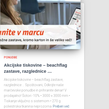
PONUDBE
Akcijske tiskovine – beachflag
zastave, razglednice …
Akcijske tiskovine – beachflag zastave,
razglednice … Spoštovani, Odkrijte naše
marčevske ponudbe in prihranite denar! V
prodajalno! Šotori -10% • 3000 × 3000 mm •
Tiskanje vključno s sistemom • 270 g
poliestrska tkanina neprozorna
Preberi več