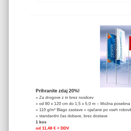
Prihranite zdaj 20%!
» Za drogove z in brez nosilcev
» od 80 x 120 cm do 1,5 x 5,0 m – Možna posebna 
» 110 g/m² Blago zastave » ojačane po vseh robovih,
» standardni čas dobave, brez dostave
1 kos
od 11,48 € + DDV