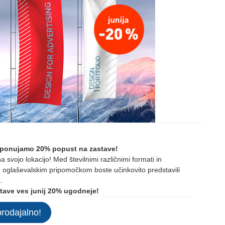
j ponujamo 20% popust na zastave!
svojo lokacijo! Med številnimi različnimi formati in
em oglaševalskim pripomočkom boste učinkovito predstavili
.
astave ves junij 20% ugodneje!
prodajalno!