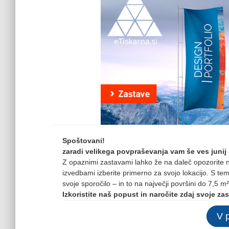
Spoštovani!
zaradi velikega povpraševanja vam še ves juni
Z opaznimi zastavami lahko že na daleč opozorite na 
izvedbami izberite primerno za svojo lokacijo. S t
svoje sporočilo – in to na največji površini do 7,5 m²
Izkoristite naš popust in naročite zdaj svoje z
V 